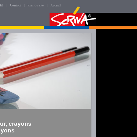
|
|
|
ité
Contact
Plan du site
Accueil
ur, crayons
rayons