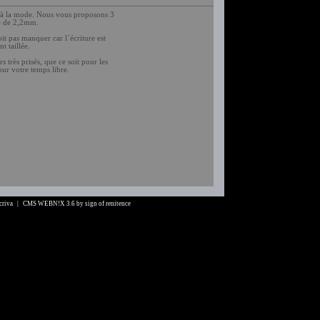
s à la mode. Nous vous proposons 3
ne de 2,2mm.
oit pas manquer car l´écriture est
t taillée.
 très prisés, que ce soit pour les
our votre temps libre.
Scriva |
CMS WEBN!X 3.6
by
sign of renitence