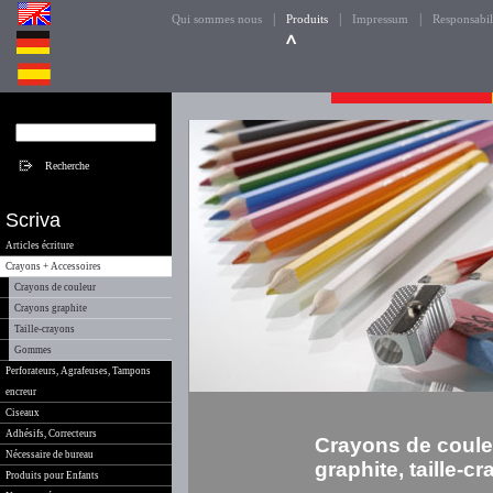
|
|
|
Qui sommes nous
Produits
Impressum
Responsabil
Scriva
Articles écriture
Crayons + Accessoires
Crayons de couleur
Crayons graphite
Taille-crayons
Gommes
Perforateurs, Agrafeuses, Tampons
encreur
Ciseaux
Adhésifs, Correcteurs
Crayons de coule
Nécessaire de bureau
graphite, taille-c
Produits pour Enfants