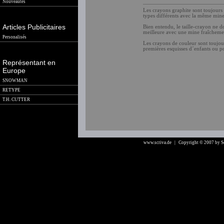
Nouveautés
Les crayons graphite sont toujour
types différents avec la même mi
Articles Publicitaires
Bien entendu, le taille-crayon ne d
meilleure avec une mine fraîchemen
Personalisés
Les crayons de couleur sont toujours
premières esquisses d´enfants ou p
Représentant en
Europe
SNOWMAN
RETYPE
T.H. CUTTER
www.scriva.de
| Copyright © 2007 by 