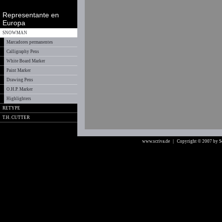
Representante en
Europa
SNOWMAN
Marcadores permanentes
Calligraphy Pens
White Board Marker
Paint Marker
Drawing Pens
O.H.P. Marker
Highlighters
RETYPE
T.H. CUTTER
www.scriva.de
| Copyright © 2007 by 