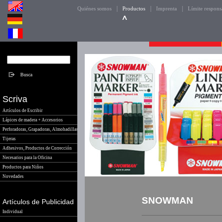
|
|
|
Quiénes somos
Productos
Imprenta
Límite respons
Scriva
Artículos de Escribir
Lápices de madera + Accesorios
Perforadoras, Grapadoras, Almohadillas
Tijeras
Adhesivos, Productos de Corrección
Necesarios para la Oficina
Productos para Niños
Novedades
SNOWMAN
Artículos de Publicidad
Individual