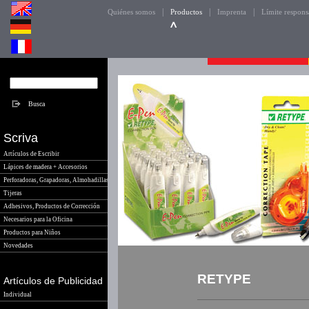
|
|
|
Quiénes somos
Productos
Imprenta
Límite respons
Scriva
Artículos de Escribir
Lápices de madera + Accesorios
Perforadoras, Grapadoras, Almohadillas
Tijeras
Adhesivos, Productos de Corrección
Necesarios para la Oficina
Productos para Niños
Novedades
RETYPE
Artículos de Publicidad
Individual