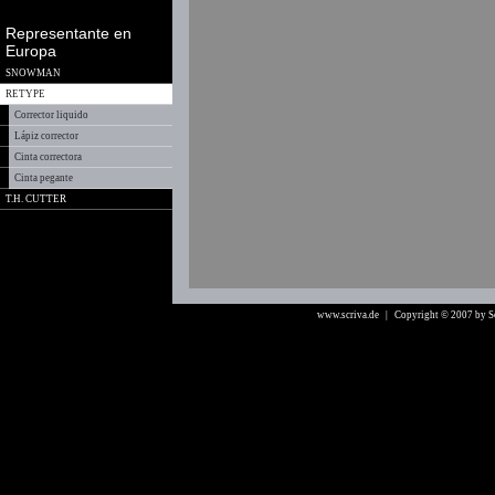
Representante en
Europa
SNOWMAN
RETYPE
Corrector liquido
Lápiz corrector
Cinta correctora
Cinta pegante
T.H. CUTTER
www.scriva.de
| Copyright © 2007 by 