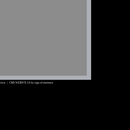
Scriva |
CMS WEBN!X 3.6
by
sign of renitence