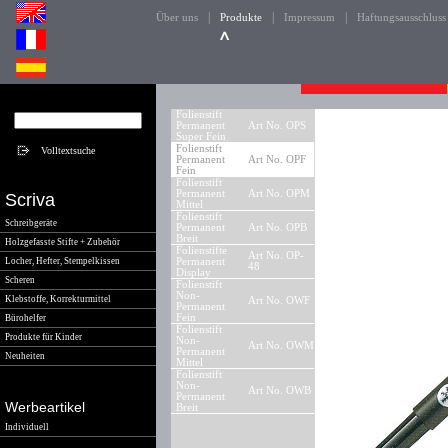
|
|
|
Über uns
Produkte
Impressum
Haftungsausschluss
Folienstift
Permanent
Art No. OPS
Super Fein
Folienstift
Permanent
Art No. OPF
Fein
Folienstift
Permanent
Art No. OPM
Scriva
Mittel
Folienstift
Schreibgeräte
Permanent
Art No. OPB
Breit
Holzgefasste Stifte + Zubehör
Folienstifte
Art No. OP-
Locher, Hefter, Stempelkissen
Permanent
48
Display
Scheren
Folienstift
Non-
Klebstoffe, Korrekturmittel
Art No. OWF
Permanent
Fein
Bürohelfer
Folienstift
Produkte für Kinder
Non-
Art No. OWM
Permanent
Neuheiten
Mittel
Folienstift
Non-
Art No. OWB
Permanent
Werbeartikel
Breit
Individuell