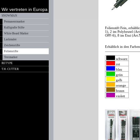
Wir vertreten in Europa
SNOWMAN
Permanentmarker
Kalligrafie Stifte
Folienstift Fein, erhäl
1), 2 im Polybeutel (Ar
White Board Marker
OPF-6), 8 im Etui (Art.
Lackmaler
Zeichenstifte
Erhältlich in den Farben
Folienstifte
Textmarker
schwarz
RETYPE
rot
T.H. CUTTER
blau
grün
gelb
orange
braun
violett