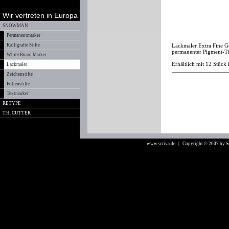
Wir vertreten in Europa
SNOWMAN
Permanentmarker
Kalligrafie Stifte
Lackmaler Extra Fine Go
permanenter Pigment-Ti
White Board Marker
Erhältlich mit 12 Stück 
Lackmaler
Zeichenstifte
Folienstifte
Textmarker
RETYPE
T.H. CUTTER
www.scriva.de
| Copyright © 2007 by 