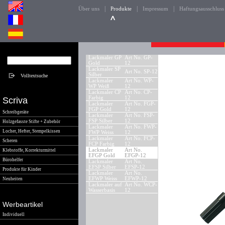
|
|
|
Über uns
Produkte
Impressum
Haftungsausschluss
Lackmaler GP
Art No. GP-
Gold
12
Lackmaler SP
Art No. SP-12
Silber
Lackmaler
Art No. WP-
WP Weiß
12
Lackmaler CP
Art No. CP-
Farbig
12
Scriva
Lackmaler
Art No. FGP-
FGP Gold
12
Schreibgeräte
Lackmaler
Art No. FSP-
FSP Silber
12
Holzgefasste Stifte + Zubehör
Lackmaler
Art No. FWP-
Locher, Hefter, Stempelkissen
FWP Weiss
12
Lackmaler
Art No. FCP-
Scheren
FCP Farbig
12
Lackmaler
Art No.
Klebstoffe, Korrekturmittel
EFGP Gold
EFGP-12
Bürohelfer
Lackmaler
Art No.
EFSP Silber
EFSP-12
Produkte für Kinder
Lackmaler
Art No.
EFWP Weiss
EFWP-12
Neuheiten
Lackmaler auf
Art No. WCP-
Wasserbasis
12
Werbeartikel
Individuell