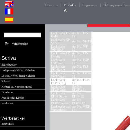
|
|
|
Über uns
Produkte
Impressum
Haftungsausschluss
Lackmaler GP
Art No. GP-
Gold
12
Lackmaler SP
Art No. SP-12
Silber
Lackmaler
Art No. WP-
WP Weiß
12
Lackmaler CP
Art No. CP-
Farbig
12
Scriva
Lackmaler
Art No. FGP-
FGP Gold
12
Schreibgeräte
Lackmaler
Art No. FSP-
FSP Silber
12
Holzgefasste Stifte + Zubehör
Lackmaler
Art No. FWP-
Locher, Hefter, Stempelkissen
FWP Weiss
12
Lackmaler
Art No. FCP-
Scheren
FCP Farbig
12
Lackmaler
Art No.
Klebstoffe, Korrekturmittel
EFGP Gold
EFGP-12
Bürohelfer
Lackmaler
Art No.
EFSP Silber
EFSP-12
Produkte für Kinder
Lackmaler
Art No.
EFWP Weiss
EFWP-12
Neuheiten
Lackmaler auf
Art No. WCP-
Wasserbasis
12
Werbeartikel
Individuell