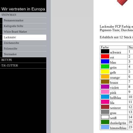
Wir vertreten in Europa
SNOWMAN
Permanentmarker
Kalligrafie Stifte
Lackmaler FCP Farbig m
Pigment-Tinte; Durchmes
White Board Marker
Erhältlich mit 12 Stück 
Lackmaler
Zeichenstifte
Farbe
Nu
Folienstifte
1
schwarz
Textmarker
2
rot
RETYPE
3
blau
T.H. CUTTER
4
grün
5
gelb
6
orange
7
braun
8
violett
9
pink
1
hellblau
1
lila
1
weinrot
1
grau
1
weiß
2
dunkelgrün
2
himmelblau