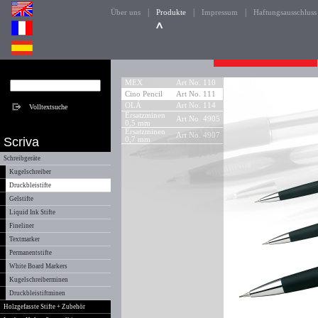
|
|
|
Über uns
Produkte
Impressum
Haftungsausschluss
MEX
Art No. 110
Cino Pencil
Art No. 111
OLÁ
Art No. 114
Ersatzminen
Art No. 4905
0,5 mm
Ersatzminen
Art No. 4907
Scriva
0,7 mm
Schreibgeräte
Kugelschreiber
Druckbleistifte
Gelstifte
Liquid Ink Stifte
Fineliner
Textmarker
Permanentstifte
White Board Markers
Kugelschreiberminen
Druckbleistiftminen
Holzgefasste Stifte + Zubehör