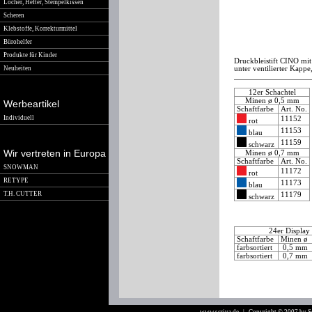
Locher, Hefter, Stempelkissen
Scheren
Klebstoffe, Korrekturmittel
Bürohelfer
Produkte für Kinder
Druckbleistift CINO mi
Neuheiten
unter ventilierter Kapp
12er Schachtel
Minen ø 0,5 mm
Werbeartikel
Schaftfarbe
Art. No.
Individuell
11152
rot
11153
blau
11159
schwarz
Wir vertreten in Europa
Minen ø 0,7 mm
Schaftfarbe
Art. No.
SNOWMAN
11172
rot
RETYPE
11173
blau
T.H. CUTTER
11179
schwarz
24er Display
Schaftfarbe
Minen 
farbsortiert
0,5 mm
farbsortiert
0,7 mm