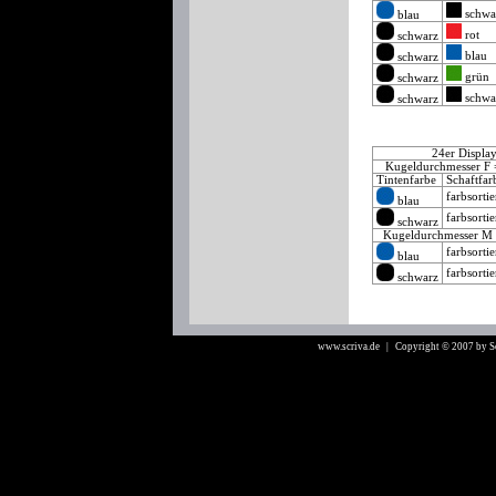
schwa
blau
rot
schwarz
blau
schwarz
grün
schwarz
schwa
schwarz
24er Displa
Kugeldurchmesser F
Tintenfarbe
Schaftfa
farbsortie
blau
farbsortie
schwarz
Kugeldurchmesser M
farbsortie
blau
farbsortie
schwarz
www.scriva.de
| Copyright © 2007 by 