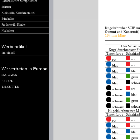
Locher, Hefter, Stempelkissen
Scheren
Klebstoffe, Korrekturmittel
Bürohelfer
Produkte für Kinder
Kugelschreiber SCIB m
Neuheiten
Gummi und Kunststoff, 
107 mm Mine
Werbeartikel
12er Schacht
Kugeldurchmesser F
Individuell
Tintenfarbe
Schaftfa
rot
rot
rot
blau
Wir vertreten in Europa
blau
blau
SNOWMAN
grün
blau
RETYPE
schwa
blau
T.H. CUTTER
rot
schwarz
blau
schwarz
grün
schwarz
schwa
schwarz
Kugeldurchmesser M
Tintenfarbe
Schaftfa
rot
rot
rot
blau
blau
blau
grün
blau