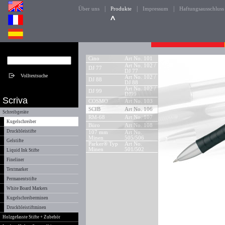
|
|
|
Über uns
Produkte
Impressum
Haftungsausschluss
Cino
Art No. 101
Art No. 102 /
DJ 77
DJ 77
Art No. 102 /
DJ 88
DJ 88
Art No. 102 /
DJ 99
DJ99
Scriva
COSMO
Art No. 103
SCIB
Art No. 106
Schreibgeräte
RM-68
Art No. 107
Kugelschreiber
Büro
Art No. 108
Druckbleistifte
107 mm
Art No.
Minen
505/506
Gelstifte
Parker® Typ
Art No.
Minen
501/502
Liquid Ink Stifte
Fineliner
Textmarker
Permanentstifte
White Board Markers
Kugelschreiberminen
Druckbleistiftminen
Holzgefasste Stifte + Zubehör