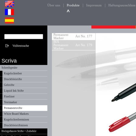
|
|
|
Über uns
Produkte
Impressum
Haftungsausschluss
Permanent
Art No. 177
Marker
BIX
Permanent
Art No. 179
Marker
Scriva
Schreibgeräte
Kugelschreiber
Druckbleistifte
Gelstifte
Liquid Ink Stifte
Fineliner
Textmarker
Permanentstifte
White Board Markers
Kugelschreiberminen
Druckbleistiftminen
Holzgefasste Stifte + Zubehör