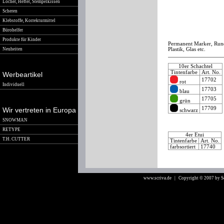
Locher, Hefter, Stempelkissen
Scheren
Klebstoffe, Korrekturmittel
Bürohelfer
Produkte für Kinder
Permanent Marker, Runds
Neuheiten
Plastik, Glas etc.
10er Schachtel
Tintenfarbe
Art. No.
Werbeartikel
17702
rot
Individuell
17703
blau
17705
grün
17709
Wir vertreten in Europa
schwarz
SNOWMAN
RETYPE
4er Etui
T.H. CUTTER
Tintenfarbe
Art. No.
farbsortiert
17740
www.scriva.de
| Copyright © 2007 by 