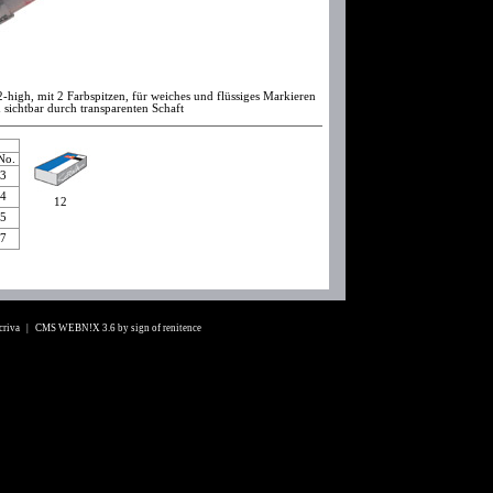
-high, mit 2 Farbspitzen, für weiches und flüssiges Markieren
 sichtbar durch transparenten Schaft
 No.
13
14
12
15
17
Scriva |
CMS WEBN!X 3.6
by
sign of renitence