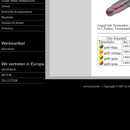
Locher, Hefter, Stempelkissen
Scheren
Klebstoffe, Korrekturmittel
Bürohelfer
Produkte für Kinder
Liquid Ink Textmarker 2
Neuheiten
in 2 Farben, Tintenstand
12er Schachtel
Tintenfarbe
Art.
Werbeartikel
140
gelb+blau
Individuell
140
gelb+orange
140
gelb+grün
140
Wir vertreten in Europa
gelb+pink
SNOWMAN
RETYPE
T.H. CUTTER
www.scriva.de
| Copyright © 2007 by 