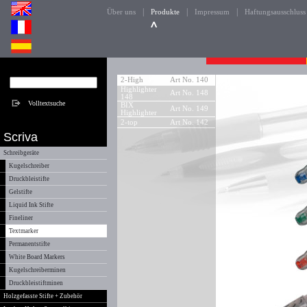
|
|
|
Über uns
Produkte
Impressum
Haftungsausschluss
2-High
Art No. 140
Highlighter
Art No. 148
148
BIX
Art No. 149
Highlighter
2-top
Art No. 142
Scriva
Schreibgeräte
Kugelschreiber
Druckbleistifte
Gelstifte
Liquid Ink Stifte
Fineliner
Textmarker
Permanentstifte
White Board Markers
Kugelschreiberminen
Druckbleistiftminen
Holzgefasste Stifte + Zubehör