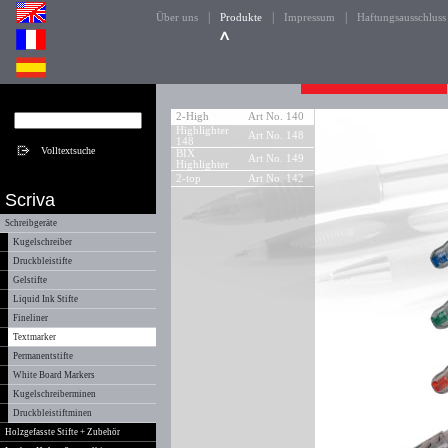
|
|
|
Über uns
Produkte
Impressum
Haftungsausschluss
2-High
Art No. 140
Highlighter
Art No. 148
148
BIX
Art No. 149
Highlighter
2-top
Art No. 142
Scriva
Schreibgeräte
Kugelschreiber
Druckbleistifte
Gelstifte
Liquid Ink Stifte
Fineliner
Textmarker
Permanentstifte
White Board Markers
Kugelschreiberminen
Druckbleistiftminen
Holzgefasste Stifte + Zubehör