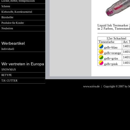
Locher, Hefter, Stempelkissen
Scheren
Klebstoffe, Korrekturmittel
Bürohelfer
Produkte für Kinder
Liquid Ink Textmarker 2
Neuheiten
in 2 Farben, Tintenstand
12er Schachtel
Tintenfarbe
Art.
Werbeartikel
140
gelb+blau
Individuell
140
gelb+orange
140
gelb+grün
140
Wir vertreten in Europa
gelb+pink
SNOWMAN
RETYPE
T.H. CUTTER
www.scriva.de
| Copyright © 2007 by 