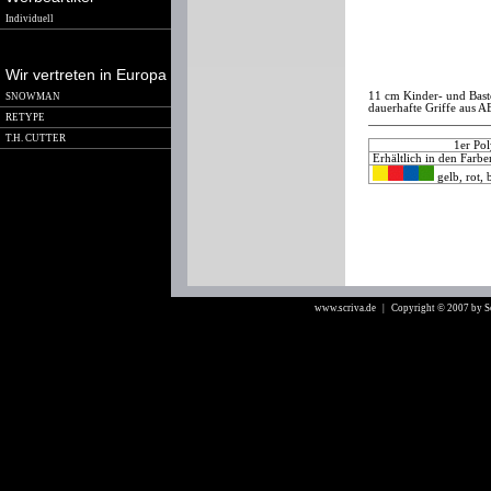
Individuell
Wir vertreten in Europa
11 cm Kinder- und Baste
SNOWMAN
dauerhafte Griffe aus AB
RETYPE
T.H. CUTTER
1er Pol
Erhältlich in den Farb
gelb, rot,
www.scriva.de
| Copyright © 2007 by 