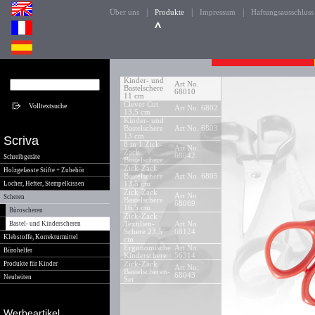
|
|
|
Über uns
Produkte
Impressum
Haftungsausschluss
Kinder- und
Art No.
Bastelschere
68010
11 cm
Clever Cut
Art No. 6802
13,5 cm
Kinder- und
Bastelschere
Art No. 6803
13 cm
Scriva
8 in 1 Zick-
Art No.
Zack
68042
Schreibgeräte
Bastelschere
Zick-Zack
Holzgefasste Stifte + Zubehör
Bastelschere
Art No. 6805
Locher, Hefter, Stempelkissen
13,5 cm
Zick-Zack
Art No.
Scheren
Bastelschere
68069
16,5 cm
Büroscheren
Zick-Zack
Bastel- und Kinderscheren
Textilien-
Art No.
Schere 23,5
68124
Klebstoffe, Korrekturmittel
cm
Ergonomische
Art No.
Bürohelfer
Kinderschere
56314
Produkte für Kinder
Zick-Zack
Art No.
Bastelscheren-
68043
Neuheiten
Set
Werbeartikel