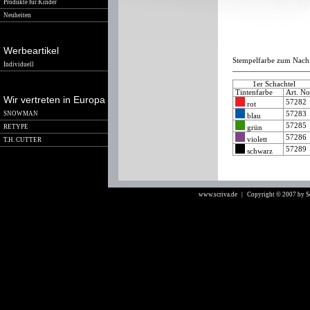
Produkte für Kinder
Neuheiten
Werbeartikel
Stempelfarbe zum Nachfü
Individuell
1er Schachtel
Tintenfarbe
Art. N
Wir vertreten in Europa
57282
rot
SNOWMAN
57283
blau
57285
RETYPE
grün
57286
violett
T.H. CUTTER
57289
schwarz
www.scriva.de
| Copyright © 2007 by 