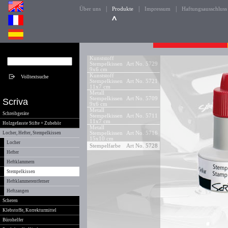
|
|
|
Über uns
Produkte
Impressum
Haftungsausschluss
Kunststoff
Stempelkissen
Art No. 5729
9x6 cm
Kunststoff
Stempelkissen
Art No. 5721
11x7 cm
Metall
Stempelkissen
Art No. 5709
Scriva
9x6 cm
Metall
Schreibgeräte
Stempelkissen
Art No. 5711
11x7 cm
Holzgefasste Stifte + Zubehör
Metall
Locher, Hefter, Stempelkissen
Stempelkissen
Art No. 5716
15x10 cm
Locher
Stempelfarbe
Art No. 5728
Hefter
Heftklammern
Stempelkissen
Heftklammerentferner
Heftzangen
Scheren
Klebstoffe, Korrekturmittel
Bürohelfer