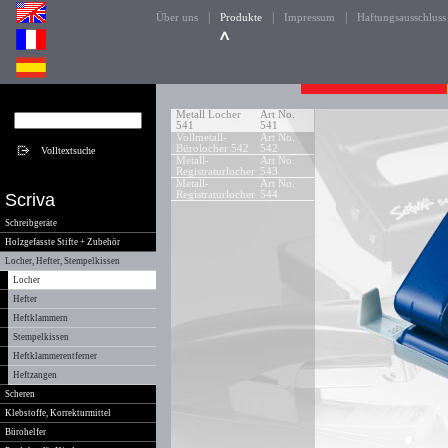
|
|
|
Über uns
Produkte
Impressum
Haftungsausschluss
Metall Locher
Art No.
541
541
Vollmetall-
Art No.
Bürolocher 542
542
Metall-
Art No.
Registraturlocher
543
Metall-
Art No.
Registraturlocher
544
Scriva
Schreibgeräte
Holzgefasste Stifte + Zubehör
Locher, Hefter, Stempelkissen
Locher
Hefter
Heftklammern
Stempelkissen
Heftklammerentferner
Heftzangen
Scheren
Klebstoffe, Korrekturmittel
Bürohelfer