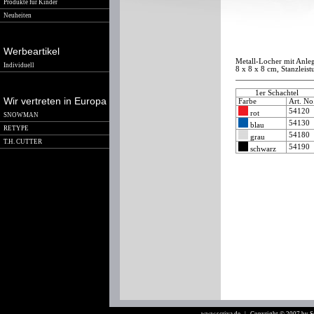
Produkte für Kinder
Neuheiten
Werbeartikel
Metall-Locher mit Anle
Individuell
8 x 8 x 8 cm, Stanzleist
1er Schachtel
Wir vertreten in Europa
Farbe
Art. No
54120
rot
SNOWMAN
54130
blau
RETYPE
54180
grau
T.H. CUTTER
54190
schwarz