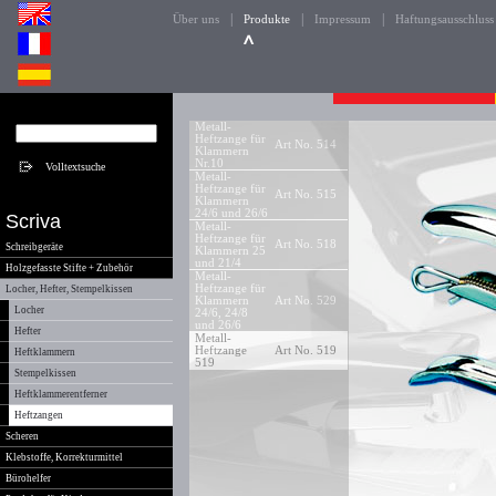
|
|
|
Über uns
Produkte
Impressum
Haftungsausschluss
Metall-
Heftzange für
Art No. 514
Klammern
Nr.10
Metall-
Heftzange für
Art No. 515
Klammern
24/6 und 26/6
Scriva
Metall-
Heftzange für
Art No. 518
Schreibgeräte
Klammern 25
und 21/4
Holzgefasste Stifte + Zubehör
Metall-
Heftzange für
Locher, Hefter, Stempelkissen
Klammern
Art No. 529
Locher
24/6, 24/8
und 26/6
Hefter
Metall-
Heftzange
Art No. 519
Heftklammern
519
Stempelkissen
Heftklammerentferner
Heftzangen
Scheren
Klebstoffe, Korrekturmittel
Bürohelfer