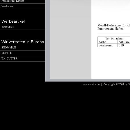
Produkte für Kinder
Neuheiten
Werbeartikel
Metall-Heftzange für Kl
Individuell
Funktionen: Heften.
1er Schachtel
Wir vertreten in Europa
Farbe
Art. No
verchromt
519
SNOWMAN
RETYPE
T.H. CUTTER
www.scriva.de
| Copyright © 2007 by 