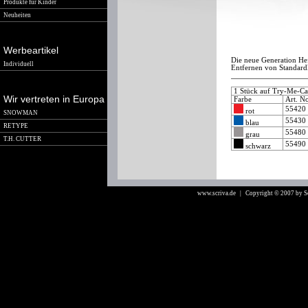
Produkte für Kinder
Neuheiten
Werbeartikel
Die neue Generation Hef
Individuell
Entfernen von Standar
1 Stück auf Try-Me-C
Wir vertreten in Europa
Farbe
Art. N
5542
rot
SNOWMAN
5543
blau
RETYPE
5548
grau
T.H. CUTTER
5549
schwarz
www.scriva.de
| Copyright © 2007 by 