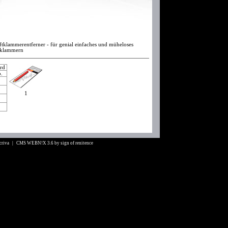
tklammerentferner - für genial einfaches und müheloses
dklammern
ard
o.
0
0
1
0
0
Scriva |
CMS WEBN!X 3.6
by
sign of renitence