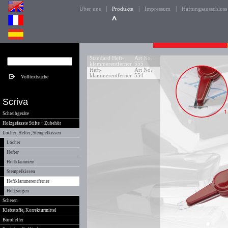
|
|
|
Über uns
Produkte
Impressum
Haftungsausschluss
Standard Heft-
Art No.
klammerentferner
555
Heft-
Art No.
klammerentferner
554
Scriva
Schreibgeräte
Holzgefasste Stifte + Zubehör
Locher, Hefter, Stempelkissen
Locher
Hefter
Heftklammern
Stempelkissen
Heftklammerentferner
Heftzangen
Scheren
Klebstoffe, Korrekturmittel
Bürohelfer