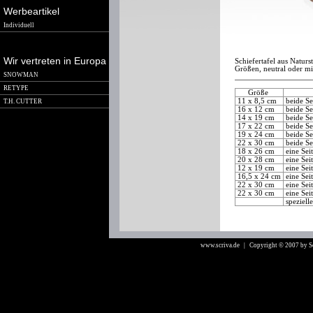
Werbeartikel
Individuell
Wir vertreten in Europa
Schiefertafel aus Natur
Größen, neutral oder mi
SNOWMAN
RETYPE
Größe
11 x 8,5 cm
beide Se
T.H. CUTTER
16 x 12 cm
beide Se
14 x 19 cm
beide Se
17 x 22 cm
beide Se
19 x 24 cm
beide Se
22 x 30 cm
beide Se
18 x 26 cm
eine Sei
20 x 28 cm
eine Seit
12 x 19 cm
eine Sei
16,5 x 24 cm
eine Sei
22 x 30 cm
eine Sei
22 x 30 cm
eine Sei
spezielle
www.scriva.de
| Copyright © 2007 by 