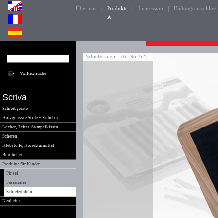
|
|
|
Über uns
Produkte
Impressum
Haftungsausschluss
Schiefertafeln
Art No. 625
Scriva
Schreibgeräte
Holzgefasste Stifte + Zubehör
Locher, Hefter, Stempelkissen
Scheren
Klebstoffe, Korrekturmittel
Bürohelfer
Produkte für Kinder
Pinsel
Fasermaler
Schiefertafeln
Neuheiten