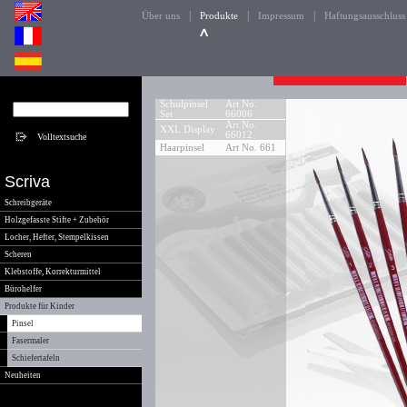
|
|
|
Über uns
Produkte
Impressum
Haftungsausschluss
Schulpinsel
Art No.
Set
66006
Art No.
XXL Display
66012
Haarpinsel
Art No. 661
Scriva
Schreibgeräte
Holzgefasste Stifte + Zubehör
Locher, Hefter, Stempelkissen
Scheren
Klebstoffe, Korrekturmittel
Bürohelfer
Produkte für Kinder
Pinsel
Fasermaler
Schiefertafeln
Neuheiten