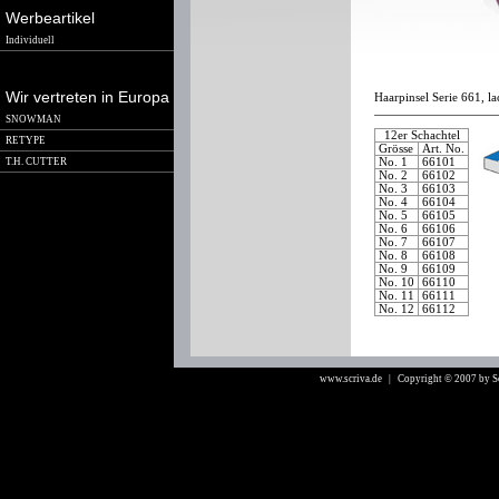
Werbeartikel
Individuell
Wir vertreten in Europa
Haarpinsel Serie 661, la
SNOWMAN
12er Schachtel
RETYPE
Grösse
Art. No.
T.H. CUTTER
No. 1
66101
No. 2
66102
No. 3
66103
No. 4
66104
No. 5
66105
No. 6
66106
No. 7
66107
No. 8
66108
No. 9
66109
No. 10
66110
No. 11
66111
No. 12
66112
www.scriva.de
| Copyright © 2007 by 