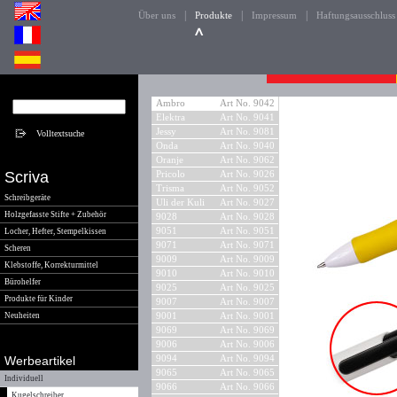
|
|
|
Über uns
Produkte
Impressum
Haftungsausschluss
Ambro
Art No. 9042
Elektra
Art No. 9041
Jessy
Art No. 9081
Onda
Art No. 9040
Oranje
Art No. 9062
Scriva
Pricolo
Art No. 9026
Trisma
Art No. 9052
Schreibgeräte
Uli der Kuli
Art No. 9027
Holzgefasste Stifte + Zubehör
9028
Art No. 9028
9051
Art No. 9051
Locher, Hefter, Stempelkissen
9071
Art No. 9071
Scheren
9009
Art No. 9009
Klebstoffe, Korrekturmittel
9010
Art No. 9010
Bürohelfer
9025
Art No. 9025
Produkte für Kinder
9007
Art No. 9007
Neuheiten
9001
Art No. 9001
9069
Art No. 9069
9006
Art No. 9006
Werbeartikel
9094
Art No. 9094
9065
Art No. 9065
Individuell
9066
Art No. 9066
Kugelschreiber