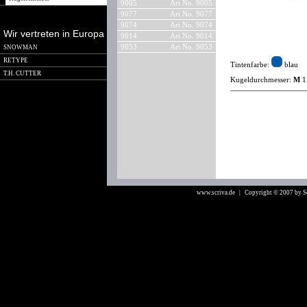
9005
Art No. 9005
9077
Art No. 9077
9074
Art No. 9074
Wir vertreten in Europa
9014
Art No. 9014
9053
Art No. 9053
SNOWMAN
RETYPE
Tintenfarbe:
blau
T.H. CUTTER
Kugeldurchmesser:
M
1
www.scriva.de
| Copyright © 2007 by 