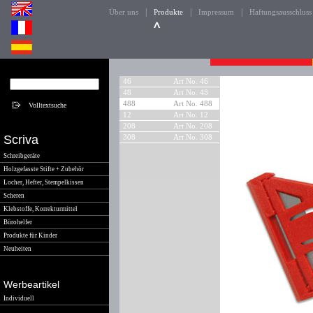
|
|
|
Über uns
Produkte
Impressum
Haftungsausschluss
46
Art No. 46
48
Art No. 48
488
Art No. 488
12
Art No. 12
208
Art No. 208
Scriva
308
Art No. 308
Schreibgeräte
Holzgefasste Stifte + Zubehör
Locher, Hefter, Stempelkissen
Scheren
Klebstoffe, Korrekturmittel
Bürohelfer
Produkte für Kinder
Neuheiten
Werbeartikel
Individuell