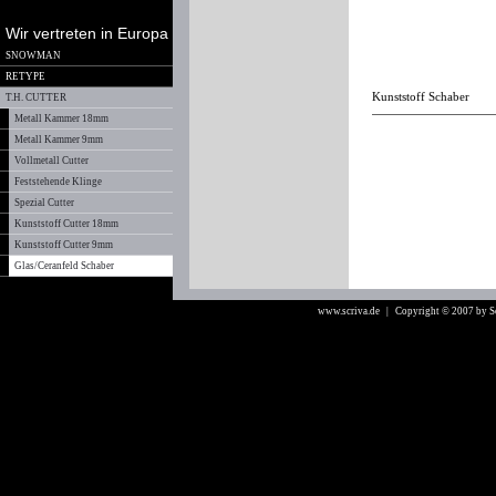
Wir vertreten in Europa
SNOWMAN
RETYPE
Kunststoff Schaber
T.H. CUTTER
Metall Kammer 18mm
Metall Kammer 9mm
Vollmetall Cutter
Feststehende Klinge
Spezial Cutter
Kunststoff Cutter 18mm
Kunststoff Cutter 9mm
Glas/Ceranfeld Schaber
www.scriva.de
| Copyright © 2007 by 