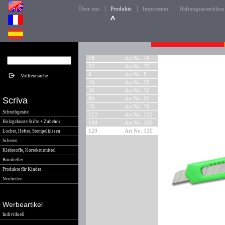
|
|
|
Über uns
Produkte
Impressum
Haftungsausschluss
19
Art No. 19
32
Art No. 32
8
Art No. 8
28
Art No. 28
36
Art No. 36
Scriva
90
Art No. 90
78
Art No. 78
Schreibgeräte
122
Art No. 122
Holzgefasste Stifte + Zubehör
100
Art No. 100
120
Art No. 120
Locher, Hefter, Stempelkissen
Scheren
Klebstoffe, Korrekturmittel
Bürohelfer
Produkte für Kinder
Neuheiten
Werbeartikel
Individuell