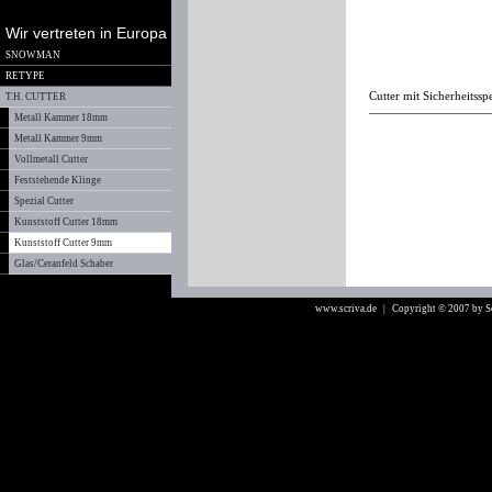
Wir vertreten in Europa
SNOWMAN
RETYPE
Cutter mit Sicherheitssp
T.H. CUTTER
Metall Kammer 18mm
Metall Kammer 9mm
Vollmetall Cutter
Feststehende Klinge
Spezial Cutter
Kunststoff Cutter 18mm
Kunststoff Cutter 9mm
Glas/Ceranfeld Schaber
www.scriva.de
| Copyright © 2007 by 