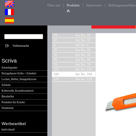
|
|
|
Über uns
Produkte
Impressum
Haftungsausschluss
19
Art No. 19
32
Art No. 32
8
Art No. 8
28
Art No. 28
36
Art No. 36
Scriva
90
Art No. 90
78
Art No. 78
Schreibgeräte
122
Art No. 122
Holzgefasste Stifte + Zubehör
100
Art No. 100
120
Art No. 120
Locher, Hefter, Stempelkissen
Scheren
Klebstoffe, Korrekturmittel
Bürohelfer
Produkte für Kinder
Neuheiten
Werbeartikel
Individuell