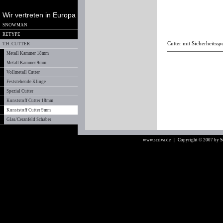
Wir vertreten in Europa
SNOWMAN
RETYPE
Cutter mit Sicherheitssp
T.H. CUTTER
Metall Kammer 18mm
Metall Kammer 9mm
Vollmetall Cutter
Feststehende Klinge
Spezial Cutter
Kunststoff Cutter 18mm
Kunststoff Cutter 9mm
Glas/Ceranfeld Schaber
www.scriva.de
| Copyright © 2007 by 