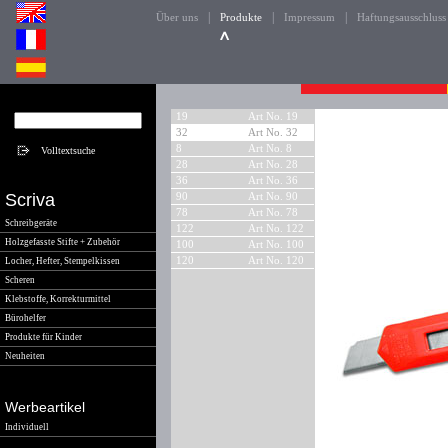
|
|
|
Über uns
Produkte
Impressum
Haftungsausschluss
19
Art No. 19
32
Art No. 32
8
Art No. 8
28
Art No. 28
36
Art No. 36
Scriva
90
Art No. 90
78
Art No. 78
Schreibgeräte
122
Art No. 122
Holzgefasste Stifte + Zubehör
100
Art No. 100
120
Art No. 120
Locher, Hefter, Stempelkissen
Scheren
Klebstoffe, Korrekturmittel
Bürohelfer
Produkte für Kinder
Neuheiten
Werbeartikel
Individuell