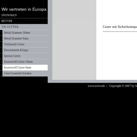
Wir vertreten in Europa
SNOWMAN
RETYPE
Cutter mit Sicherheitssp
T.H. CUTTER
Metall Kammer 18mm
Metall Kammer 9mm
Vollmetall Cutter
Feststehende Klinge
Spezial Cutter
Kunststoff Cutter 18mm
Kunststoff Cutter 9mm
Glas/Ceranfeld Schaber
www.scriva.de
| Copyright © 2007 by 