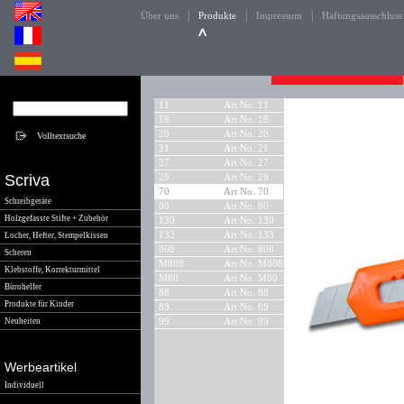
|
|
|
Über uns
Produkte
Impressum
Haftungsausschluss
11
Art No. 11
18
Art No. 18
20
Art No. 20
21
Art No. 21
27
Art No. 27
Scriva
29
Art No. 29
70
Art No. 70
Schreibgeräte
80
Art No. 80
Holzgefasste Stifte + Zubehör
130
Art No. 130
133
Art No. 133
Locher, Hefter, Stempelkissen
808
Art No. 808
Scheren
M808
Art No. M808
Klebstoffe, Korrekturmittel
M80
Art No. M80
Bürohelfer
88
Art No. 88
Produkte für Kinder
89
Art No. 89
Neuheiten
99
Art No. 99
Werbeartikel
Individuell