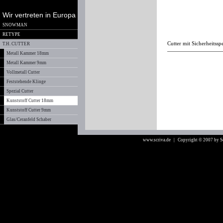
Wir vertreten in Europa
SNOWMAN
RETYPE
Cutter mit Sicherheitssp
T.H. CUTTER
Metall Kammer 18mm
Metall Kammer 9mm
Vollmetall Cutter
Feststehende Klinge
Spezial Cutter
Kunststoff Cutter 18mm
Kunststoff Cutter 9mm
Glas/Ceranfeld Schaber
www.scriva.de
| Copyright © 2007 by 