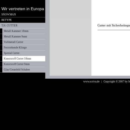
Wir vertreten in Europa
SNOWMAN
RETYPE
Cutter mit Sicherheitssp
T.H. CUTTER
Metall Kammer 18mm
Metall Kammer 9mm
Vollmetall Cutter
Feststehende Klinge
Spezial Cutter
Kunststoff Cutter 18mm
Kunststoff Cutter 9mm
Glas/Ceranfeld Schaber
www.scriva.de
| Copyright © 2007 by 