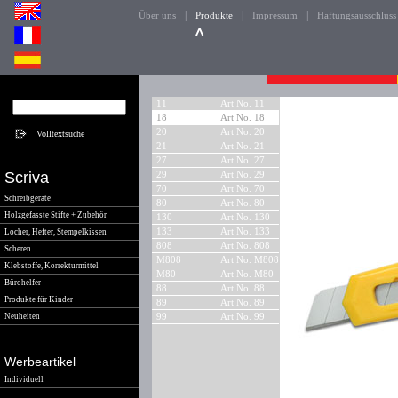
|
|
|
Über uns
Produkte
Impressum
Haftungsausschluss
11
Art No. 11
18
Art No. 18
20
Art No. 20
21
Art No. 21
27
Art No. 27
Scriva
29
Art No. 29
70
Art No. 70
Schreibgeräte
80
Art No. 80
Holzgefasste Stifte + Zubehör
130
Art No. 130
133
Art No. 133
Locher, Hefter, Stempelkissen
808
Art No. 808
Scheren
M808
Art No. M808
Klebstoffe, Korrekturmittel
M80
Art No. M80
Bürohelfer
88
Art No. 88
Produkte für Kinder
89
Art No. 89
Neuheiten
99
Art No. 99
Werbeartikel
Individuell