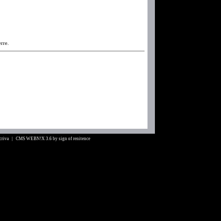
erre.
Scriva |
CMS WEBN!X 3.6
by
sign of renitence