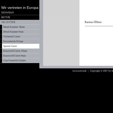
Wir vertreten in Europa
SNOWMAN
RETYPE
Karton-Öffner
T.H. CUTTER
Metall Kammer 18mm
Metall Kammer 9mm
Vollmetall Cutter
Feststehende Klinge
Spezial Cutter
Kunststoff Cutter 18mm
Kunststoff Cutter 9mm
Glas/Ceranfeld Schaber
www.scriva.de
| Copyright © 2007 by 