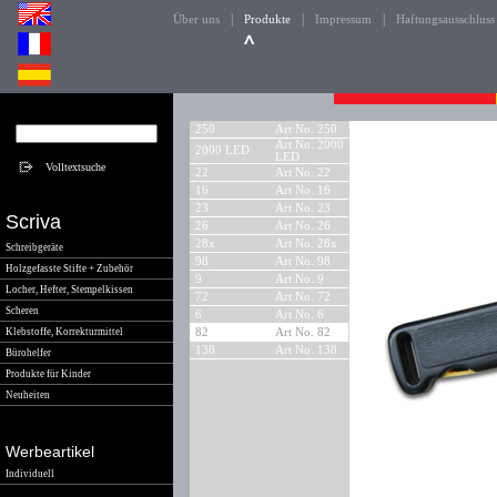
|
|
|
Über uns
Produkte
Impressum
Haftungsausschluss
250
Art No. 250
Art No. 2000
2000 LED
LED
22
Art No. 22
16
Art No. 16
23
Art No. 23
Scriva
26
Art No. 26
28x
Art No. 28x
Schreibgeräte
98
Art No. 98
Holzgefasste Stifte + Zubehör
9
Art No. 9
Locher, Hefter, Stempelkissen
72
Art No. 72
Scheren
6
Art No. 6
Klebstoffe, Korrekturmittel
82
Art No. 82
138
Art No. 138
Bürohelfer
Produkte für Kinder
Neuheiten
Werbeartikel
Individuell