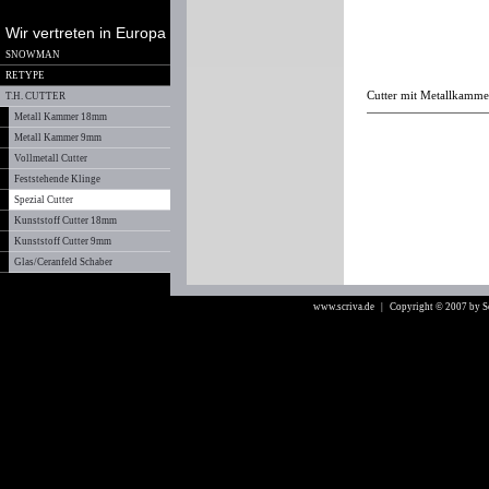
Wir vertreten in Europa
SNOWMAN
RETYPE
Cutter mit Metallkamme
T.H. CUTTER
Metall Kammer 18mm
Metall Kammer 9mm
Vollmetall Cutter
Feststehende Klinge
Spezial Cutter
Kunststoff Cutter 18mm
Kunststoff Cutter 9mm
Glas/Ceranfeld Schaber
www.scriva.de
| Copyright © 2007 by 