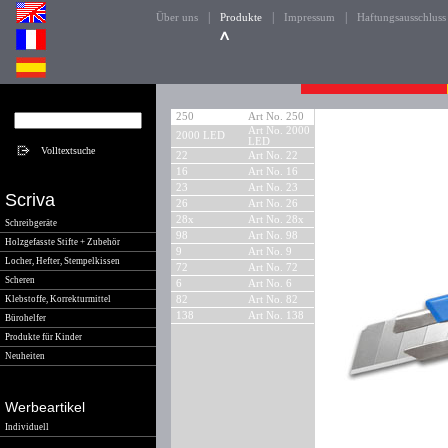
|
|
|
Über uns
Produkte
Impressum
Haftungsausschluss
250
Art No. 250
Art No. 2000
2000 LED
LED
22
Art No. 22
16
Art No. 16
23
Art No. 23
Scriva
26
Art No. 26
28x
Art No. 28x
Schreibgeräte
98
Art No. 98
Holzgefasste Stifte + Zubehör
9
Art No. 9
Locher, Hefter, Stempelkissen
72
Art No. 72
Scheren
6
Art No. 6
Klebstoffe, Korrekturmittel
82
Art No. 82
138
Art No. 138
Bürohelfer
Produkte für Kinder
Neuheiten
Werbeartikel
Individuell