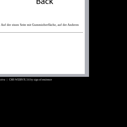
n: Auf der einen Seite mit Gummioberfläche, auf der Anderen
Scriva |
CMS WEBN!X 3.6
by
sign of renitence