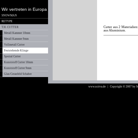
Wir vertreten in Europa
SNOWMAN
RETYPE
Cutter aus 2 Materialie
T.H. CUTTER
aus Aluminium.
Metall Kammer 18mm
Metall Kammer 9mm
Vollmetall Cutter
Feststehende Klinge
Spezial Cutter
Kunststoff Cutter 18mm
Kunststoff Cutter 9mm
Glas/Ceranfeld Schaber
www.scriva.de
| Copyright © 2007 by 