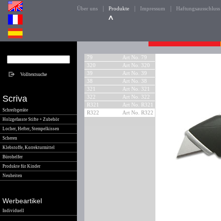
|
|
|
Über uns
Produkte
Impressum
Haftungsausschluss
79
Art No. 79
320
Art No. 320
39
Art No. 39
38
Art No. 38
321
Art No. 321
Scriva
322
Art No. 322
R321
Art No. R321
Schreibgeräte
R322
Art No. R322
Holzgefasste Stifte + Zubehör
Locher, Hefter, Stempelkissen
Scheren
Klebstoffe, Korrekturmittel
Bürohelfer
Produkte für Kinder
Neuheiten
Werbeartikel
Individuell