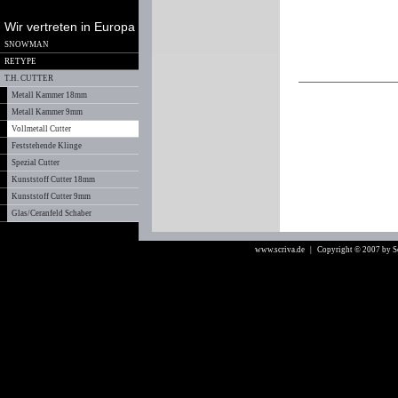
Wir vertreten in Europa
SNOWMAN
RETYPE
T.H. CUTTER
Metall Kammer 18mm
Metall Kammer 9mm
Vollmetall Cutter
Feststehende Klinge
Spezial Cutter
Kunststoff Cutter 18mm
Kunststoff Cutter 9mm
Glas/Ceranfeld Schaber
www.scriva.de
| Copyright © 2007 by 