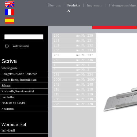
|
|
|
Über uns
Produkte
Impressum
Haftungsausschluss
230
Art No. 230
231
Art No. 231
232
Art No. 232
233
Art No. 233
237
Art No. 237
Scriva
236
Art No. 236
1
Art No. 1
Schreibgeräte
3
Art No. 3
Holzgefasste Stifte + Zubehör
234
Art No. 234
2000
Art No. 2000
Locher, Hefter, Stempelkissen
248
Art No. 248
Scheren
218
Art No. 218
Klebstoffe, Korrekturmittel
219
Art No. 219
Bürohelfer
238
Art No. 238
Produkte für Kinder
228
Art No. 228
Neuheiten
Werbeartikel
Individuell