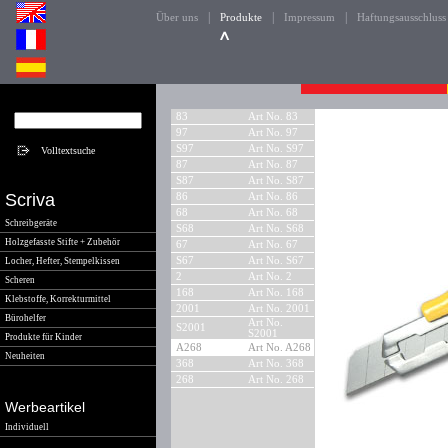
|
|
|
Über uns
Produkte
Impressum
Haftungsausschluss
83
Art No. 83
97
Art No. 97
S97
Art No. S97
87
Art No. 87
S87
Art No. S87
Scriva
86
Art No. 86
68
Art No. 68
Schreibgeräte
S68
Art No. S68
Holzgefasste Stifte + Zubehör
67
Art No. 67
S67
Art No. S67
Locher, Hefter, Stempelkissen
2
Art No. 2
Scheren
168
Art No. 168
Klebstoffe, Korrekturmittel
2001
Art No. 2001
Bürohelfer
Art No.
S2001
S2001
Produkte für Kinder
A268
Art No. A268
Neuheiten
368
Art No. 368
268
Art No. 268
Werbeartikel
Individuell