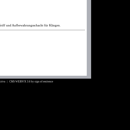
-Griff und Aufbewahrungsschacht für Klingen.
Scriva |
CMS WEBN!X 3.6
by
sign of renitence