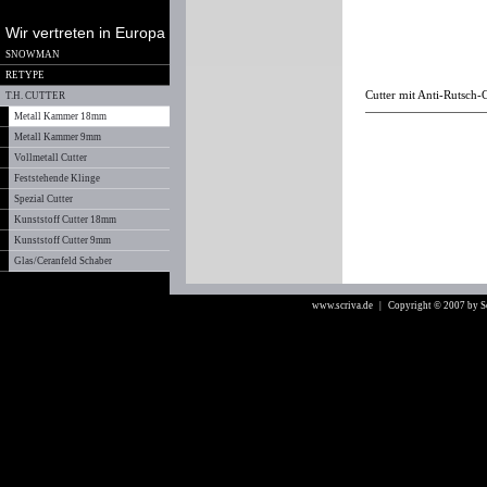
Wir vertreten in Europa
SNOWMAN
RETYPE
Cutter mit Anti-Rutsch
T.H. CUTTER
Metall Kammer 18mm
Metall Kammer 9mm
Vollmetall Cutter
Feststehende Klinge
Spezial Cutter
Kunststoff Cutter 18mm
Kunststoff Cutter 9mm
Glas/Ceranfeld Schaber
www.scriva.de
| Copyright © 2007 by 