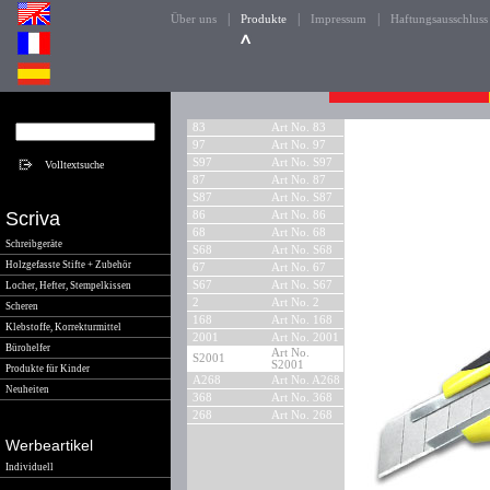
|
|
|
Über uns
Produkte
Impressum
Haftungsausschluss
83
Art No. 83
97
Art No. 97
S97
Art No. S97
87
Art No. 87
S87
Art No. S87
Scriva
86
Art No. 86
68
Art No. 68
Schreibgeräte
S68
Art No. S68
Holzgefasste Stifte + Zubehör
67
Art No. 67
S67
Art No. S67
Locher, Hefter, Stempelkissen
2
Art No. 2
Scheren
168
Art No. 168
Klebstoffe, Korrekturmittel
2001
Art No. 2001
Bürohelfer
Art No.
S2001
S2001
Produkte für Kinder
A268
Art No. A268
Neuheiten
368
Art No. 368
268
Art No. 268
Werbeartikel
Individuell