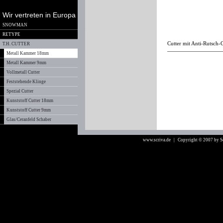
Wir vertreten in Europa
SNOWMAN
RETYPE
Cutter mit Anti-Rutsch-G
T.H. CUTTER
Metall Kammer 18mm
Metall Kammer 9mm
Vollmetall Cutter
Feststehende Klinge
Spezial Cutter
Kunststoff Cutter 18mm
Kunststoff Cutter 9mm
Glas/Ceranfeld Schaber
www.scriva.de
| Copyright © 2007 by 