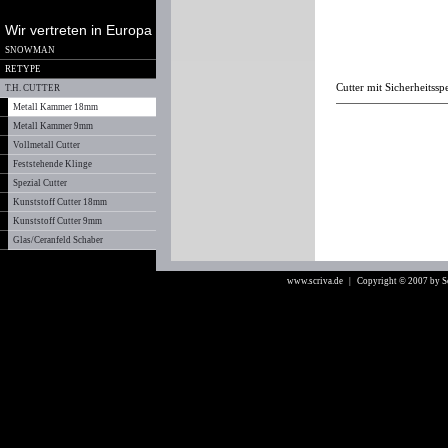
Wir vertreten in Europa
SNOWMAN
RETYPE
Cutter mit Sicherheitssp
T.H. CUTTER
Metall Kammer 18mm
Metall Kammer 9mm
Vollmetall Cutter
Feststehende Klinge
Spezial Cutter
Kunststoff Cutter 18mm
Kunststoff Cutter 9mm
Glas/Ceranfeld Schaber
www.scriva.de
| Copyright © 2007 by 