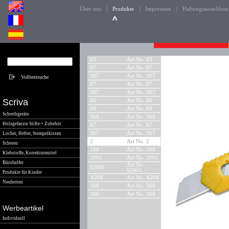
|
|
|
Über uns
Produkte
Impressum
Haftungsausschluss
83
Art No. 83
97
Art No. 97
S97
Art No. S97
87
Art No. 87
S87
Art No. S87
Scriva
86
Art No. 86
68
Art No. 68
Schreibgeräte
S68
Art No. S68
Holzgefasste Stifte + Zubehör
67
Art No. 67
S67
Art No. S67
Locher, Hefter, Stempelkissen
2
Art No. 2
Scheren
168
Art No. 168
Klebstoffe, Korrekturmittel
2001
Art No. 2001
Bürohelfer
Art No.
S2001
S2001
Produkte für Kinder
A268
Art No. A268
Neuheiten
368
Art No. 368
268
Art No. 268
Werbeartikel
Individuell