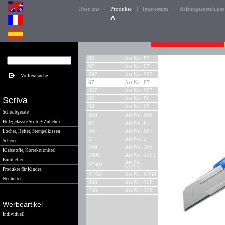
|
|
|
Über uns
Produkte
Impressum
Haftungsausschluss
83
Art No. 83
97
Art No. 97
S97
Art No. S97
87
Art No. 87
S87
Art No. S87
Scriva
86
Art No. 86
68
Art No. 68
Schreibgeräte
S68
Art No. S68
Holzgefasste Stifte + Zubehör
67
Art No. 67
S67
Art No. S67
Locher, Hefter, Stempelkissen
2
Art No. 2
Scheren
168
Art No. 168
Klebstoffe, Korrekturmittel
2001
Art No. 2001
Bürohelfer
Art No.
S2001
S2001
Produkte für Kinder
A268
Art No. A268
Neuheiten
368
Art No. 368
268
Art No. 268
Werbeartikel
Individuell