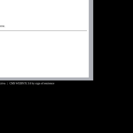
erre.
Scriva |
CMS WEBN!X 3.6
by
sign of renitence