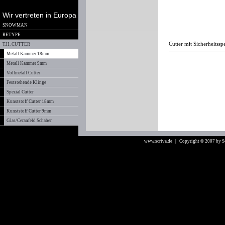
Wir vertreten in Europa
SNOWMAN
RETYPE
Cutter mit Sicherheitssp
T.H. CUTTER
Metall Kammer 18mm
Metall Kammer 9mm
Vollmetall Cutter
Feststehende Klinge
Spezial Cutter
Kunststoff Cutter 18mm
Kunststoff Cutter 9mm
Glas/Ceranfeld Schaber
www.scriva.de
| Copyright © 2007 by 