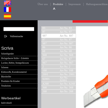
|
|
|
Über uns
Produkte
Impressum
Haftungsausschluss
83
Art No. 83
97
Art No. 97
S97
Art No. S97
87
Art No. 87
S87
Art No. S87
Scriva
86
Art No. 86
68
Art No. 68
Schreibgeräte
S68
Art No. S68
Holzgefasste Stifte + Zubehör
67
Art No. 67
S67
Art No. S67
Locher, Hefter, Stempelkissen
2
Art No. 2
Scheren
168
Art No. 168
Klebstoffe, Korrekturmittel
2001
Art No. 2001
Bürohelfer
Art No.
S2001
S2001
Produkte für Kinder
A268
Art No. A268
Neuheiten
368
Art No. 368
268
Art No. 268
Werbeartikel
Individuell