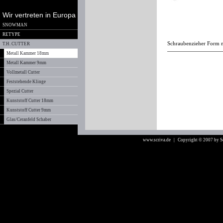
Wir vertreten in Europa
SNOWMAN
RETYPE
Schraubenzieher Form mi
T.H. CUTTER
Metall Kammer 18mm
Metall Kammer 9mm
Vollmetall Cutter
Feststehende Klinge
Spezial Cutter
Kunststoff Cutter 18mm
Kunststoff Cutter 9mm
Glas/Ceranfeld Schaber
www.scriva.de
| Copyright © 2007 by 