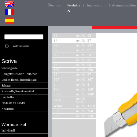
|
|
|
Über uns
Produkte
Impressum
Haftungsausschluss
83
Art No. 83
97
Art No. 97
S97
Art No. S97
87
Art No. 87
S87
Art No. S87
Scriva
86
Art No. 86
68
Art No. 68
Schreibgeräte
S68
Art No. S68
Holzgefasste Stifte + Zubehör
67
Art No. 67
S67
Art No. S67
Locher, Hefter, Stempelkissen
2
Art No. 2
Scheren
168
Art No. 168
Klebstoffe, Korrekturmittel
2001
Art No. 2001
Bürohelfer
Art No.
S2001
S2001
Produkte für Kinder
A268
Art No. A268
Neuheiten
368
Art No. 368
268
Art No. 268
Werbeartikel
Individuell