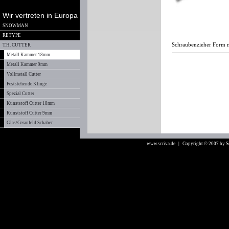
Wir vertreten in Europa
SNOWMAN
RETYPE
Schraubenzieher Form mi
T.H. CUTTER
Metall Kammer 18mm
Metall Kammer 9mm
Vollmetall Cutter
Feststehende Klinge
Spezial Cutter
Kunststoff Cutter 18mm
Kunststoff Cutter 9mm
Glas/Ceranfeld Schaber
www.scriva.de
| Copyright © 2007 by 