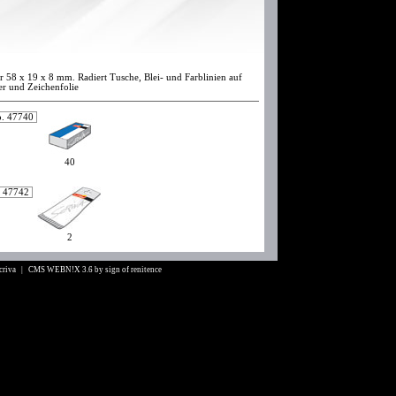
 58 x 19 x 8 mm. Radiert Tusche, Blei- und Farblinien auf
er und Zeichenfolie
o. 47740
40
. 47742
2
Scriva |
CMS WEBN!X 3.6
by
sign of renitence