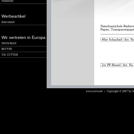
Neuheiten
Werbeartikel
Individuell
Naturkautschuk-Radierer
Papier, Transparentpapi
Wir vertreten in Europa
40er Schachtel
Art. N
SNOWMAN
RETYPE
T.H. CUTTER
2er PP-Beutel
Art. No
www.scriva.de
| Copyright © 2007 by 