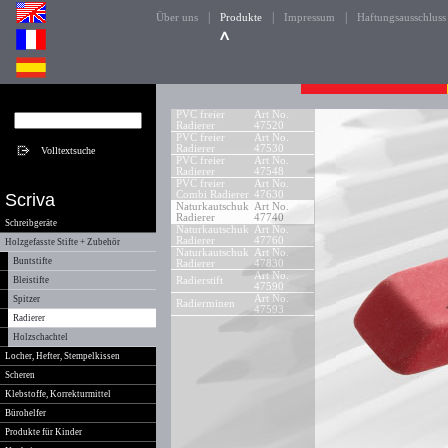
|
|
|
Über uns
Produkte
Impressum
Haftungsausschluss
PVC freier
Art No.
Radierer
47520
PVC freier
Art No.
Radierer
47530
PVC freier
Art No.
Radierer
47548
PVC freier
Art No.
Combi Radierer
47630
Scriva
Naturkautschuk
Art No.
Radierer
47740
Schreibgeräte
Naturkautschuk
Art No.
Radierer
47760
Holzgefasste Stifte + Zubehör
Naturkautschuk
Art No.
Buntstifte
Radierer
47830
Art No.
Bleistifte
Radierstift
47590
Art No.
Spitzer
Radierminen
47593
Radierer
Holzschachtel
Locher, Hefter, Stempelkissen
Scheren
Klebstoffe, Korrekturmittel
Bürohelfer
Produkte für Kinder