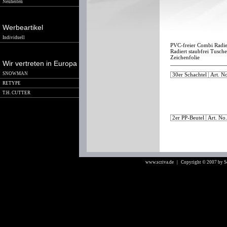
Neuheiten
Werbeartikel
Individuell
PVC-freier Combi Radie
Radiert staubfrei Tusche
Zeichenfolie
Wir vertreten in Europa
SNOWMAN
30er Schachtel
Art. N
RETYPE
T.H. CUTTER
2er PP-Beutel
Art. No
www.scriva.de
| Copyright © 2007 by 