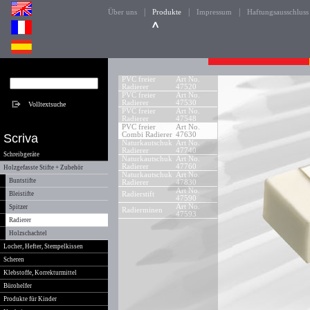
|
|
|
Über uns
Produkte
Impressum
Haftungsausschluss
PVC freier
Art No.
Radierer
47520
PVC freier
Art No.
Radierer
47530
PVC freier
Art No.
Radierer
47548
PVC freier
Art No.
Combi Radierer
47630
Scriva
Naturkautschuk
Art No.
Radierer
47740
Schreibgeräte
Naturkautschuk
Art No.
Radierer
47760
Holzgefasste Stifte + Zubehör
Naturkautschuk
Art No.
Buntstifte
Radierer
47830
Art No.
Bleistifte
Radierstift
47590
Art No.
Spitzer
Radierminen
47593
Radierer
Holzschachtel
Locher, Hefter, Stempelkissen
Scheren
Klebstoffe, Korrekturmittel
Bürohelfer
Produkte für Kinder